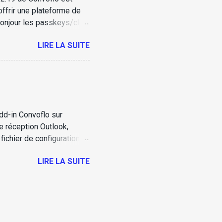
offrir une plateforme de
 bonjour les passkeys/clé
ication sans mot de passe
LIRE LA SUITE
r à votre compte à l’aide
ello, Touch ID, etc.) ou
 passe ou votre courriel.
s techniques Navigateurs
dd-in Convoflo sur
e réception Outlook,
 fichier de configuration
nvoflo pour Outlook est
LIRE LA SUITE
 de respecter les
 se déploie directement
it un contrôle total sur