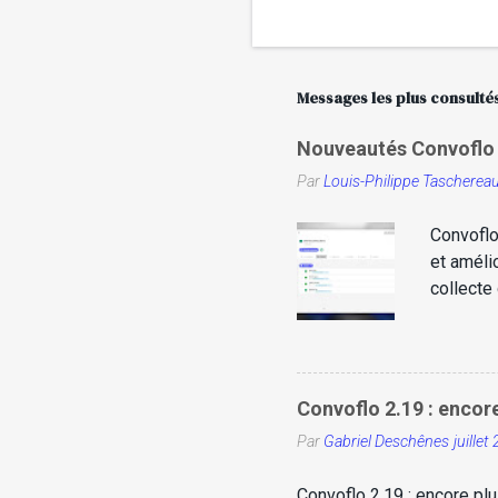
Messages les plus consulté
Nouveautés Convoflo -
Par
Louis-Philippe Tascherea
Convoflo
et amélio
collecte
sécurisé
de frict
suivis m
nous fai
Convoflo 2.19 : encore
L’object
Par
Gabriel Deschênes
juillet
pour vous
Convoflo 2.19 : encore plu