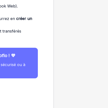
ook Web).
ourrez en
créer un
nt transférés
flo ! 💜
 sécurisé ou à