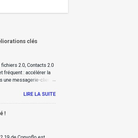
liorations clés
ichiers 2.0, Contacts 2.0
t fréquent : accélérer la
ans une messagerie-client
 documents est un point
LIRE LA SUITE
, documents incomplets,
ent. Avec Convoflo v2.22 ,
emandes de fichiers v2 .
é !
é, traçable et simple —
n 2.19 de Convoflo est