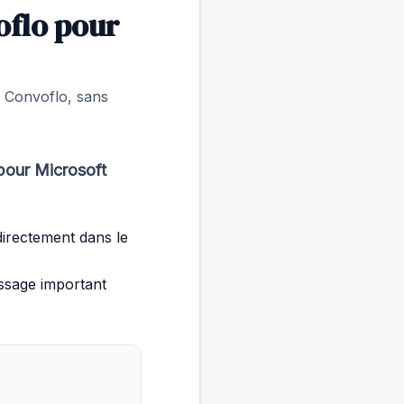
oflo pour
s Convoflo, sans
pour Microsoft
directement dans le
essage important