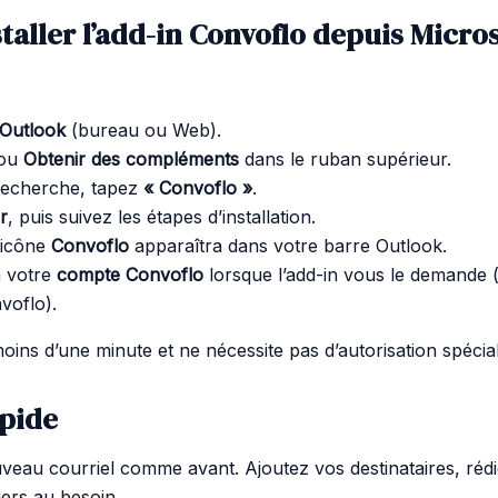
aller l’add-in Convoflo depuis Micros
 Outlook
(bureau ou Web).
ou
Obtenir des compléments
dans le ruban supérieur.
recherche, tapez
« Convoflo »
.
r
, puis suivez les étapes d’installation.
l’icône
Convoflo
apparaîtra dans votre barre Outlook.
 votre
compte Convoflo
lorsque l’add-in vous le demande (
voflo).
moins d’une minute et ne nécessite pas d’autorisation spécia
apide
au courriel comme avant. Ajoutez vos destinataires, réd
iers au besoin.