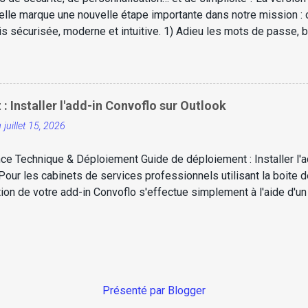
 elle marque une nouvelle étape importante dans notre mission : 
fois sécurisée, moderne et intuitive. 1) Adieu les mots de passe,
ésormais en charge les passkeys — une technologie d’authentif
ebAuthn et FIDO2 . Cela signifie que vous pouvez vous connecte
sance faciale ou empreinte digitale de votre appareil (Windows H
sse système local Résultat : plus besoin de retenir votre mot de
 Installer l'add-in Convoflo sur Outlook
r vous authentifier de façon rapide et ultra sécurisée. Prérequi
u
juillet 15, 2026
, Safari (version récente) Appa...
ce Technique & Déploiement Guide de déploiement : Installer l'a
Pour les cabinets de services professionnels utilisant la boite d
ation de votre add-in Convoflo s'effectue simplement à l'aide d'un
te aux administrateurs et utilisateurs L'installation du add-in Co
fin d'offrir une sécurité maximale, d'éviter les intermédiaires et
es de gouvernance TI strictes de votre cabinet, l'add-in Convoflo
chier manifeste sécurisé ( .xml ). Cette méthode souveraine garant
tion. Télécharger l'add-in Convoflo (.xml) ...
Présenté par Blogger