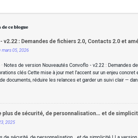
s de ce blogue
 v2.22 : Demandes de fichiers 2.0, Contacts 2.0 et amé
u
mars 05, 2026
 · Notes de version Nouveautés Convoflo - v2.22 : Demandes de f
rations clés Cette mise à jour met l’accent sur un enjeu concret e
 de documents, réduire les relances et garder un suivi clair — d
e et conforme. Dans la plupart des organisations, la collecte de
ion : listes envoyées par courriel, pièces jointes aux noms flous
anuels… et des dossiers qui avancent moins vite qu’ils ne devrai
sons évoluer une fonctionnalité centrale de la plateforme : les D
 plus de sécurité, de personnalisation… et de simplicit
if : transformer une demande “générale” en un processus structur
 23, 2025
 et pour vos clients. ...
s de sécurité, de personnalisation… et de simplicité ! La versio