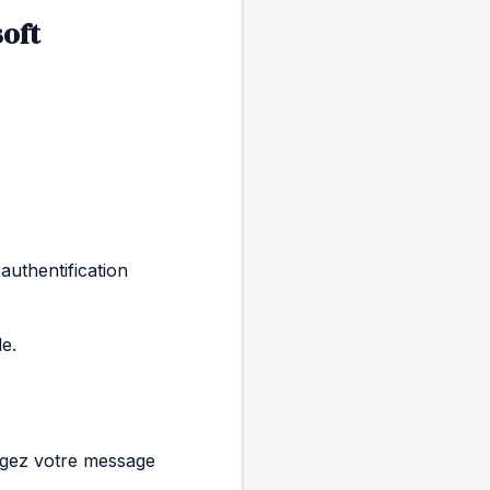
oft
authentification
le.
igez votre message