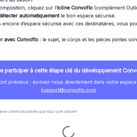
omposition, cliquez sur l’
icône Convoflo
(complément Outl
détecter automatiquement
le bon espace sécurisé.
s encore d’espace sécurisé avec ces destinataires, vous p
er avec Convoflo
: le sujet, le corps et les pièces jointes so
e participer à cette étape clé du développement Convo
ont précieux : écrivez-nous directement dans votre espace
support@convoflo.com
rie-client sécurisée que tous vont adorer!